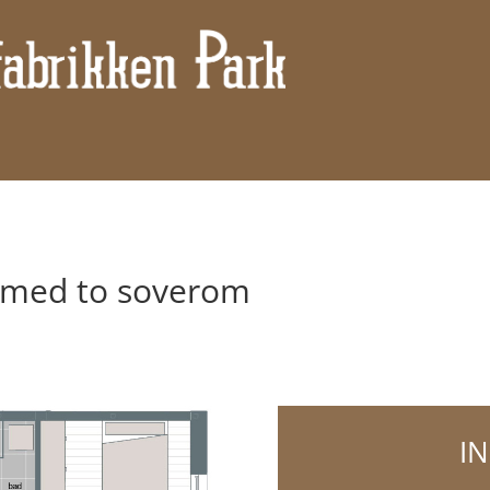
m med to soverom
I