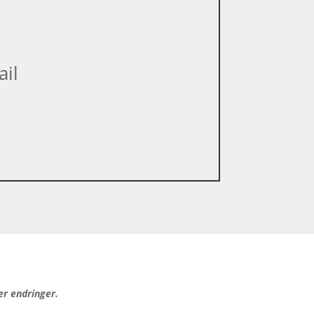
ail
er endringer.