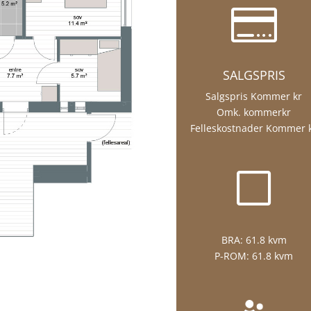

SALGSPRIS
Salgspris Kommer kr
Omk. kommerkr
Felleskostnader Kommer 
V
BRA:
61.8 kvm
P-ROM:
61.8 kvm