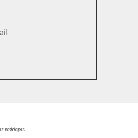
ail
er endringer.