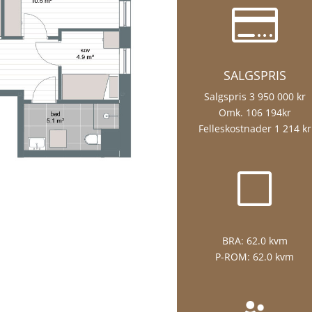

SALGSPRIS
Salgspris 3 950 000 kr
Omk. 106 194kr
Felleskostnader 1 214 kr
V
BRA:
62.0 kvm
P-ROM:
62.0 kvm