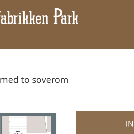
m med to soverom
I