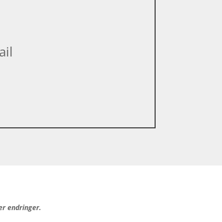
ail
er endringer.